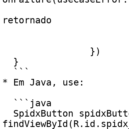
  				// Trate o erro 
retornado

  				...

  			}

  		})

  }

  ```

* Em Java, use:

  ```java

  SpidxButton spidxButton = 
findViewById(R.id.spidx