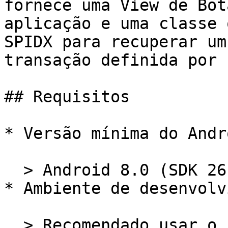
fornece uma View de Bot
aplicação e uma classe 
SPIDX para recuperar um
transação definida por 
## Requisitos

* Versão mínima do Andro
  > Android 8.0 (SDK 26), “Oreo”.

* Ambiente de desenvolv
  > Recomendado usar o IDE Android Studio
