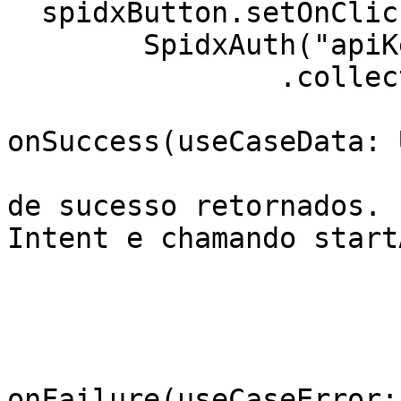
  spidxButton.setOnClickListener {

  	SpidxAuth("apiKey", "useCaseName")

  		.collection(object : Callback {

  			override fun 
onSuccess(useCaseData: 
  				// Trate os dados 
de sucesso retornados. 
Intent e chamando start
  				...

  			}

  			override fun 
onFailure(useCaseError: