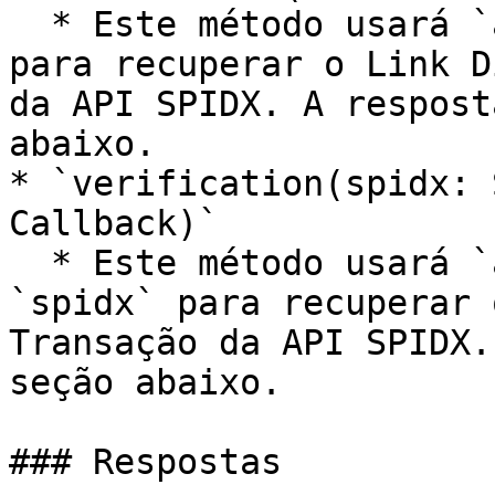
  * Este método usará `apiKey` e `useCaseName` 
para recuperar o Link D
da API SPIDX. A respost
abaixo.

* `verification(spidx: 
Callback)`

  * Este método usará `apiKey`, `useCaseName`, e 
`spidx` para recuperar 
Transação da API SPIDX.
seção abaixo.

### Respostas
