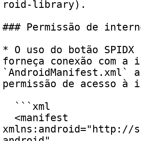
roid-library).

### Permissão de interne
* O uso do botão SPIDX 
forneça conexão com a i
`AndroidManifest.xml` a
permissão de acesso à i
  ```xml

  <manifest 
xmlns:android="http://s
android"
