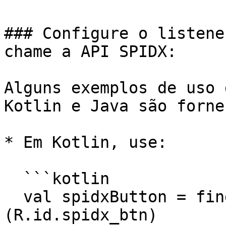
### Configure o listene
chame a API SPIDX:

Alguns exemplos de uso 
Kotlin e Java são forne
* Em Kotlin, use:

  ```kotlin

  val spidxButton = findViewById<SpidxButton>
(R.id.spidx_btn)
