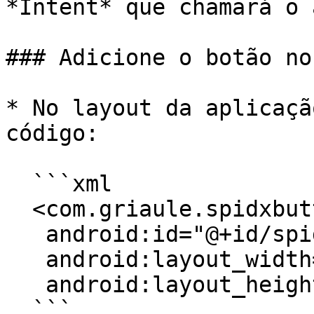
*Intent* que chamará o 
### Adicione o botão no
* No layout da aplicaçã
código:

  ```xml

  <com.griaule.spidxbutton.views.SpidxButton

   android:id="@+id/spidx_button"

   android:layout_width="wrap_content"

   android:layout_height="wrap_content"/>

  ```
