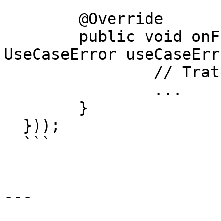
  	@Override

  	public void onFailure(@NotNull 
UseCaseError useCaseErr
  		// Trate o erro retornado

  		...

  	}

  }));

  ```

---
