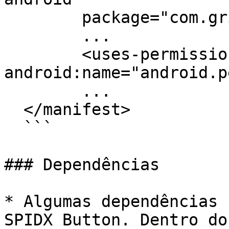
  	package="com.griaule.spidxbutton">

  	...

  	<uses-permission 
android:name="android.p
  	...

  </manifest>

  ```

### Dependências

* Algumas dependências 
SPIDX Button. Dentro do