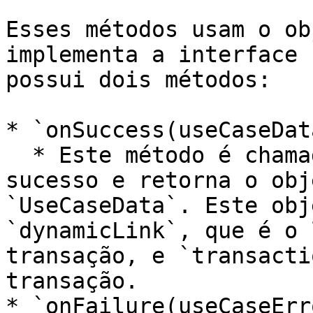
Esses métodos usam o ob
implementa a interface 
possui dois métodos:

* `onSuccess(useCaseDat
  * Este método é chamado quando a requisição tem 
sucesso e retorna o obj
`UseCaseData`. Este obj
`dynamicLink`, que é o 
transação, e `transacti
transação.

* `onFailure(useCaseErr