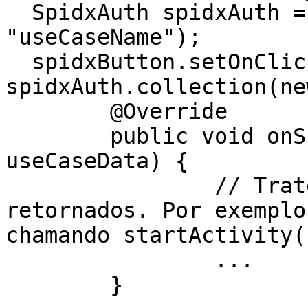
  SpidxAuth spidxAuth = new SpidxAuth("apiKey", 
"useCaseName");

  spidxButton.setOnClickListener(view -> 
spidxAuth.collection(ne
  	@Override

  	public void onSuccess(@NotNull UseCaseData 
useCaseData) {

  		// Trate os dados de sucesso 
retornados. Por exemplo
chamando startActivity()
  		...

  	}
