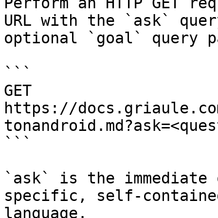
Perform an HTTP GET req
URL with the `ask` quer
optional `goal` query p
```

GET 
https://docs.griaule.co
tonandroid.md?ask=<ques
```

`ask` is the immediate 
specific, self-containe
language.
