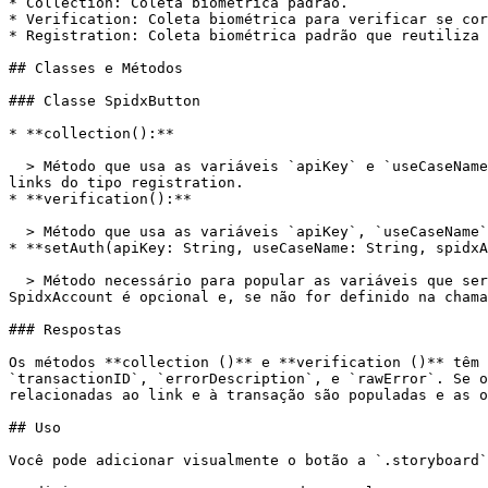
* Collection: Coleta biométrica padrão.

* Verification: Coleta biométrica para verificar se cor
* Registration: Coleta biométrica padrão que reutiliza 
## Classes e Métodos

### Classe SpidxButton

* **collection():**

  > Método que usa as variáveis `apiKey` e `useCaseName` para recuperar o link dinâmico para um link do tipo collection. O mesmo método pode ser usado para resgatar 
links do tipo registration.

* **verification():**

  > Método que usa as variáveis `apiKey`, `useCaseName`, e `spidxAccount` para recuperar o link dinâmico de verificação.

* **setAuth(apiKey: String, useCaseName: String, spidxA
  > Método necessário para popular as variáveis que serão usadas pelas funções listadas acima. Tanto apiKey quanto useCaseName são parâmetros obrigatórios. 
SpidxAccount é opcional e, se não for definido na chama
### Respostas

Os métodos **collection ()** e **verification ()** têm 
`transactionID`, `errorDescription`, e `rawError`. Se o
relacionadas ao link e à transação são populadas e as o
## Uso

Você pode adicionar visualmente o botão a `.storyboard`