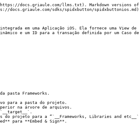
https://docs.griaule.com/llms.txt). Markdown versions of
s://docs.griaule.com/sdks/spidxbutton/spidxbuttonios.md)
integrada em uma Aplicação iOS. Ela fornece uma View de 
inâmico e um ID para a transação definida por um Caso de
da pasta Frameworks.

perior na árvore de arquivos.

`__target__`.

s do projeto para a “`__Frameworks, Libraries and etc__`
ed** para **Embed & Sign**.
