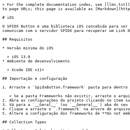
> For the complete documentation index, see [llms.txt](
to page URLs; this page is available as [Markdown](http
# iOS

O SPIDX Button é uma biblioteca iOS concebida para ser 
comunicam com o servidor SPIDX para recuperar um Link D
## Requisitos

* Versão mínima do iOS

  > iOS 13.0

* Ambiente de desenvolvimento

  > Xcode IDE v11+

## Importação e configuração

1. Arraste o `SpidxButton.framework` pasta para dentro 
   > Se a pasta Frameworks não existir, arraste o arquivo para a pasta do projeto.

2. Abra as configurações do projeto clicando no item su
3. Vá para a `__Geral__` (ou `__General__`) aba do seu 
4. Clique e arraste o `.framework` na árvore de arquivo
5. Altere a configuração dos frameworks de **Do not emb
## Collection Types
