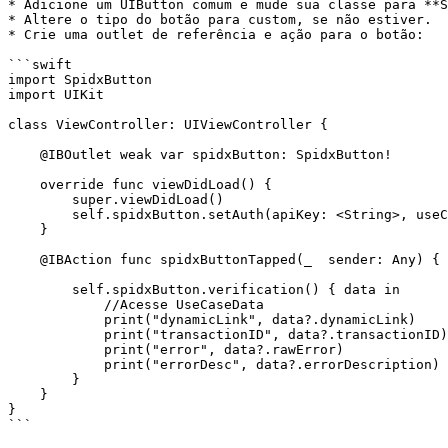
* Adicione um UIButton comum e mude sua classe para **S
* Altere o tipo do botão para custom, se não estiver.

* Crie uma outlet de referência e ação para o botão:

```swift

import SpidxButton

import UIKit

class ViewController: UIViewController {

    @IBOutlet weak var spidxButton: SpidxButton!

    override func viewDidLoad() {

        super.viewDidLoad()

        self.spidxButton.setAuth(apiKey: <String>, useCaseName: <String>, spidxAccount: <String>)

    }

    @IBAction func spidxButtonTapped(_  sender: Any) {

        self.spidxButton.verification() { data in

            //Acesse UseCaseData

            print("dynamicLink", data?.dynamicLink)

            print("transactionID", data?.transactionID)

            print("error", data?.rawError)

            print("errorDesc", data?.errorDescription)

        }

    }

}

```
