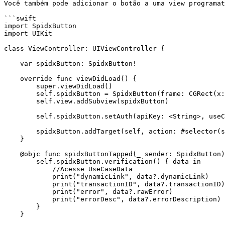
Você também pode adicionar o botão a uma view programat
```swift

import SpidxButton

import UIKit

class ViewController: UIViewController {

    var spidxButton: SpidxButton!

    override func viewDidLoad() {

        super.viewDidLoad()

        self.spidxButton = SpidxButton(frame: CGRect(x: <CGFloat>, y: <CGFloat>, width: <CGFloat>, height: <CGFloat>))

        self.view.addSubview(spidxButton)

        self.spidxButton.setAuth(apiKey: <String>, useCaseName: <String>, spidxAccount: <String>)

        spidxButton.addTarget(self, action: #selector(spidxButtonTapped(_:)), for: .touchUpInside)

    }

    @objc func spidxButtonTapped(_ sender: SpidxButton) {

        self.spidxButton.verification() { data in

            //Acesse UseCaseData

            print("dynamicLink", data?.dynamicLink)

            print("transactionID", data?.transactionID)

            print("error", data?.rawError)

            print("errorDesc", data?.errorDescription)

        }

    }
