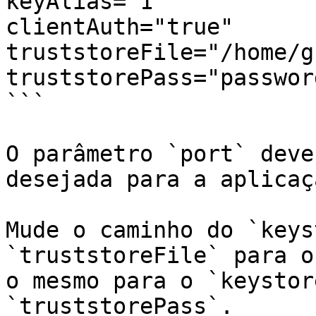
keyAlias="1"

clientAuth="true"

truststoreFile="/home/g
truststorePass="password
```

O parâmetro `port` deve
desejada para a aplicaçã
Mude o caminho do `keys
`truststoreFile` para o
o mesmo para o `keystor
`truststorePass`.
