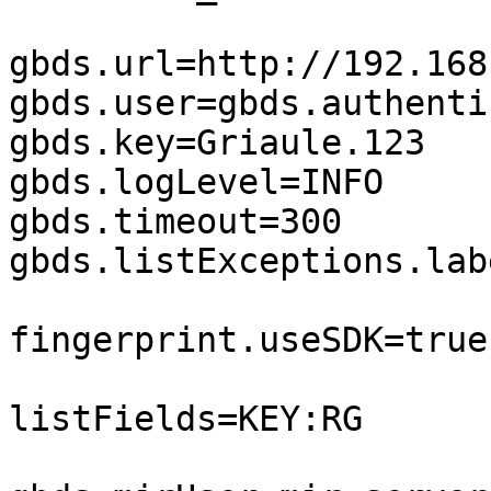
gbds.url=http://192.168
gbds.user=gbds.authentic
gbds.key=Griaule.123

gbds.logLevel=INFO

gbds.timeout=300

gbds.listExceptions.labe
fingerprint.useSDK=true

listFields=KEY:RG
