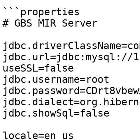
```properties

# GBS MIR Server

jdbc.driverClassName=co
jdbc.url=jdbc:mysql://1
useSSL=false

jdbc.username=root

jdbc.password=CDrt8vbew
jdbc.dialect=org.hibern
jdbc.showSql=false

locale=en_us
