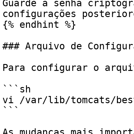
Guarde a senha criptogr
configurações posteriore
{% endhint %}

### Arquivo de Configur
Para configurar o arqui
```sh

vi /var/lib/tomcats/bes
```

As mudanças mais import