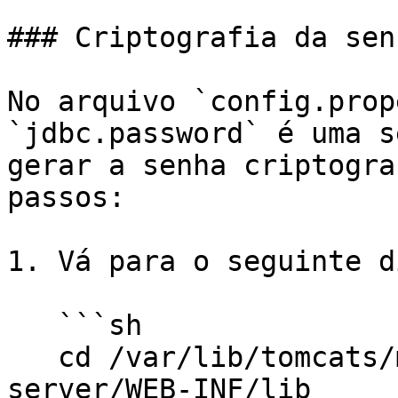
### Criptografia da sen
No arquivo `config.prop
`jdbc.password` é uma s
gerar a senha criptogra
passos:

1. Vá para o seguinte d
   ```sh

   cd /var/lib/tomcats/mir/webapps/gbs-mir-
server/WEB-INF/lib
