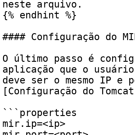
neste arquivo.

{% endhint %}

#### Configuração do MIR
O último passo é config
aplicação que o usuário
deve ser o mesmo IP e p
[Configuração do Tomcat
```properties

mir.ip=<ip>

mir.port=<port>
