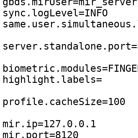
gbds.mirUser=mir_server

sync.logLevel=INFO

same.user.simultaneous.
server.standalone.port=8
biometric.modules=FINGE
highlight.labels=

profile.cacheSize=100

mir.ip=127.0.0.1

mir.port=8120
