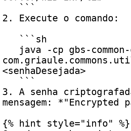
   ```

2. Execute o comando:

   ```sh

   java -cp gbs-common-db-<versão>.jar 
com.griaule.commons.uti
<senhaDesejada>

   ```

3. A senha criptografad
mensagem: *"Encrypted p
{% hint style="info" %}
